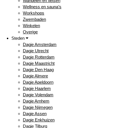
Wandelen en fietsen
Wellness en sauna’s
Workshops
Zwembaden
Winkelen
Overige
Steden
Dagje Amsterdam
Dagje Utrecht
Dagje Rotterdam
Dagje Maastricht
Dagje Den Haag
Dagje Almere
Dagje Apeldoorn
Dagje Haarlem
Dagje Volendam
Dagje Arnhem
Dagje Nijmegen
Dagje Assen
Dagje Enkhuizen
Dagje Tilburg