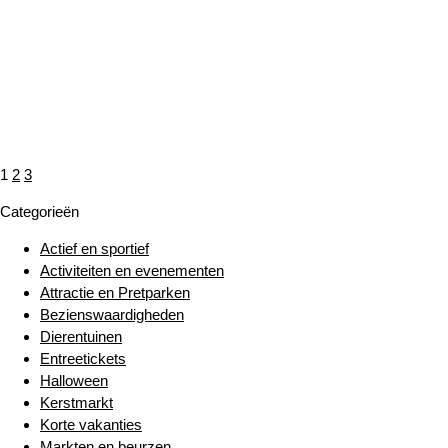
Berichten
Page
Page
Page
Next
1
2
3
page
Categorieën
paginering
Actief en sportief
Activiteiten en evenementen
Attractie en Pretparken
Bezienswaardigheden
Dierentuinen
Entreetickets
Halloween
Kerstmarkt
Korte vakanties
Markten en beurzen