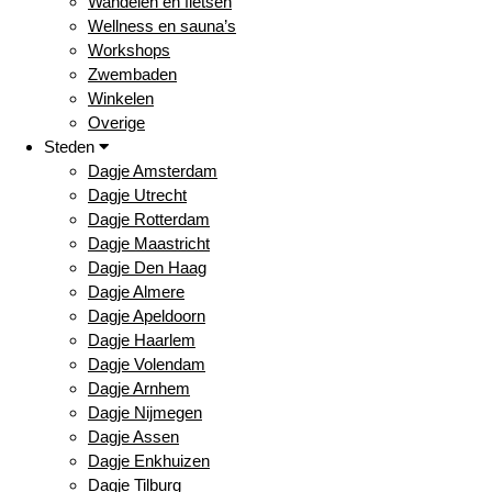
Wandelen en fietsen
Wellness en sauna’s
Workshops
Zwembaden
Winkelen
Overige
Steden
Dagje Amsterdam
Dagje Utrecht
Dagje Rotterdam
Dagje Maastricht
Dagje Den Haag
Dagje Almere
Dagje Apeldoorn
Dagje Haarlem
Dagje Volendam
Dagje Arnhem
Dagje Nijmegen
Dagje Assen
Dagje Enkhuizen
Dagje Tilburg