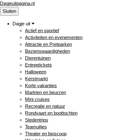
Dagjeuitpagina.nl
Sluiten
Dagje uit
Actief en sportief
Activiteiten en evenementen
Attractie en Pretparken
Bezienswaardigheden
Dierentuinen
Entreetickets
Halloween
Kerstmarkt
Korte vakanties
Markten en beurzen
Mini cruises
Recreatie en natuur
Rondvaart en boottochten
Stedentrips
Teamuitjes
Theater en bioscoop