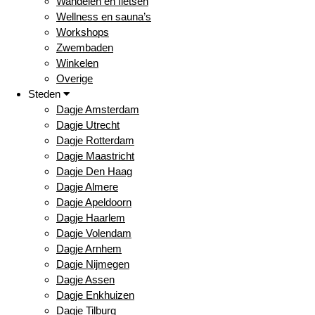
Wandelen en fietsen
Wellness en sauna’s
Workshops
Zwembaden
Winkelen
Overige
Steden
Dagje Amsterdam
Dagje Utrecht
Dagje Rotterdam
Dagje Maastricht
Dagje Den Haag
Dagje Almere
Dagje Apeldoorn
Dagje Haarlem
Dagje Volendam
Dagje Arnhem
Dagje Nijmegen
Dagje Assen
Dagje Enkhuizen
Dagje Tilburg