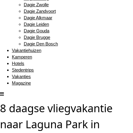
Dagje Zwolle
Dagje Zandvoort
Dagje Alkmaar
Dagje Leiden
Dagje Gouda
Dagje Brugge
Dagje Den Bosch
Vakantiehuizen
Kamperen
Hotels
Stedentrips
Vakanties
Magazine
8 daagse vliegvakantie
naar Laguna Park in