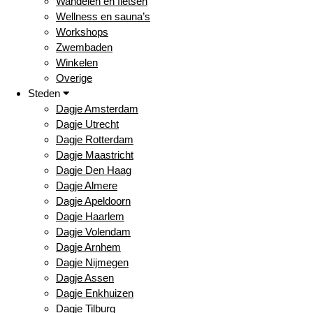
Wandelen en fietsen
Wellness en sauna’s
Workshops
Zwembaden
Winkelen
Overige
Steden
Dagje Amsterdam
Dagje Utrecht
Dagje Rotterdam
Dagje Maastricht
Dagje Den Haag
Dagje Almere
Dagje Apeldoorn
Dagje Haarlem
Dagje Volendam
Dagje Arnhem
Dagje Nijmegen
Dagje Assen
Dagje Enkhuizen
Dagje Tilburg