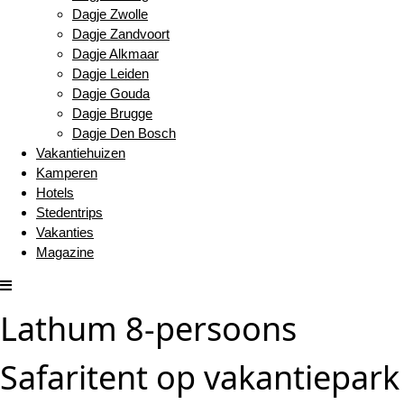
Dagje Zwolle
Dagje Zandvoort
Dagje Alkmaar
Dagje Leiden
Dagje Gouda
Dagje Brugge
Dagje Den Bosch
Vakantiehuizen
Kamperen
Hotels
Stedentrips
Vakanties
Magazine
Lathum 8-persoons
Safaritent op vakantiepark