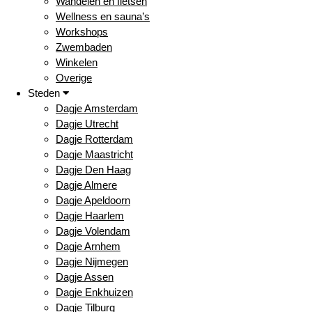
Wandelen en fietsen
Wellness en sauna’s
Workshops
Zwembaden
Winkelen
Overige
Steden
Dagje Amsterdam
Dagje Utrecht
Dagje Rotterdam
Dagje Maastricht
Dagje Den Haag
Dagje Almere
Dagje Apeldoorn
Dagje Haarlem
Dagje Volendam
Dagje Arnhem
Dagje Nijmegen
Dagje Assen
Dagje Enkhuizen
Dagje Tilburg