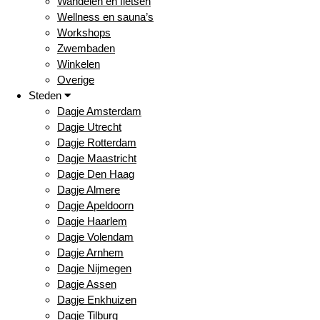
Wandelen en fietsen
Wellness en sauna’s
Workshops
Zwembaden
Winkelen
Overige
Steden
Dagje Amsterdam
Dagje Utrecht
Dagje Rotterdam
Dagje Maastricht
Dagje Den Haag
Dagje Almere
Dagje Apeldoorn
Dagje Haarlem
Dagje Volendam
Dagje Arnhem
Dagje Nijmegen
Dagje Assen
Dagje Enkhuizen
Dagje Tilburg