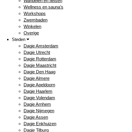
Wandelen en fietsen
Wellness en sauna’s
Workshops
Zwembaden
Winkelen
Overige
Steden
Dagje Amsterdam
Dagje Utrecht
Dagje Rotterdam
Dagje Maastricht
Dagje Den Haag
Dagje Almere
Dagje Apeldoorn
Dagje Haarlem
Dagje Volendam
Dagje Arnhem
Dagje Nijmegen
Dagje Assen
Dagje Enkhuizen
Dagje Tilburg