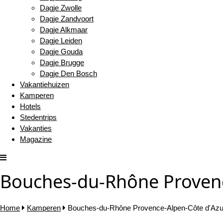
Dagje Zwolle
Dagje Zandvoort
Dagje Alkmaar
Dagje Leiden
Dagje Gouda
Dagje Brugge
Dagje Den Bosch
Vakantiehuizen
Kamperen
Hotels
Stedentrips
Vakanties
Magazine
Bouches-du-Rhône Provenc
Home
Kamperen
Bouches-du-Rhône Provence-Alpen-Côte d'Azu