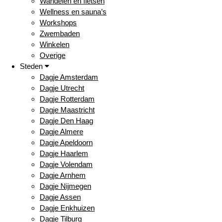
Wandelen en fietsen
Wellness en sauna’s
Workshops
Zwembaden
Winkelen
Overige
Steden
Dagje Amsterdam
Dagje Utrecht
Dagje Rotterdam
Dagje Maastricht
Dagje Den Haag
Dagje Almere
Dagje Apeldoorn
Dagje Haarlem
Dagje Volendam
Dagje Arnhem
Dagje Nijmegen
Dagje Assen
Dagje Enkhuizen
Dagje Tilburg