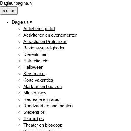
Dagjeuitpagina.nl
Sluiten
Dagje uit
Actief en sportief
Activiteiten en evenementen
Attractie en Pretparken
Bezienswaardigheden
Dierentuinen
Entreetickets
Halloween
Kerstmarkt
Korte vakanties
Markten en beurzen
Mini cruises
Recreatie en natuur
Rondvaart en boottochten
Stedentrips
Teamuitjes
Theater en bioscoop