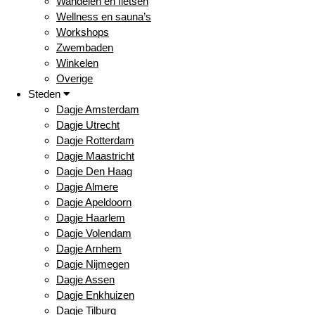
Wandelen en fietsen
Wellness en sauna’s
Workshops
Zwembaden
Winkelen
Overige
Steden
Dagje Amsterdam
Dagje Utrecht
Dagje Rotterdam
Dagje Maastricht
Dagje Den Haag
Dagje Almere
Dagje Apeldoorn
Dagje Haarlem
Dagje Volendam
Dagje Arnhem
Dagje Nijmegen
Dagje Assen
Dagje Enkhuizen
Dagje Tilburg