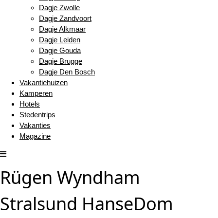
Dagje Zwolle
Dagje Zandvoort
Dagje Alkmaar
Dagje Leiden
Dagje Gouda
Dagje Brugge
Dagje Den Bosch
Vakantiehuizen
Kamperen
Hotels
Stedentrips
Vakanties
Magazine
Rügen Wyndham
Stralsund HanseDom